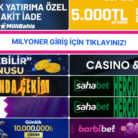
MILYONER GİRİŞ İÇİN TIKLAYINIZ!