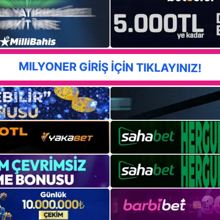
MILYONER GİRİŞ İÇİN TIKLAYINIZ!