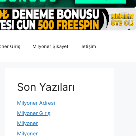
oner Giriş
Milyoner Şikayet
İletişim
Son Yazıları
Milyoner Adresi
Milyoner Giriş
Milyoner
Milyoner