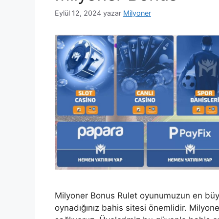
Eylül 12, 2024
yazar
Milyoner
Milyoner Bonus Rulet oyunumuzun en büyük 
oynadığınız bahis sitesi önemlidir. Milyone