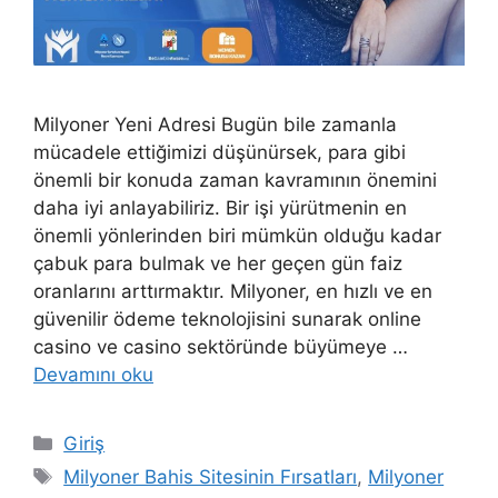
Milyoner Yeni Adresi Bugün bile zamanla
mücadele ettiğimizi düşünürsek, para gibi
önemli bir konuda zaman kavramının önemini
daha iyi anlayabiliriz. Bir işi yürütmenin en
önemli yönlerinden biri mümkün olduğu kadar
çabuk para bulmak ve her geçen gün faiz
oranlarını arttırmaktır. Milyoner, en hızlı ve en
güvenilir ödeme teknolojisini sunarak online
casino ve casino sektöründe büyümeye …
Devamını oku
Kategoriler
Giriş
Etiketler
Milyoner Bahis Sitesinin Fırsatları
,
Milyoner