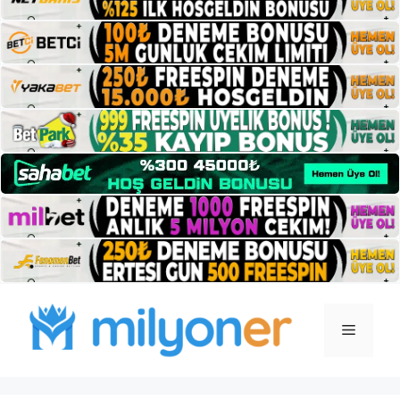
İçeriğe
atla
Menü