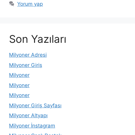
Yorum yap
Son Yazıları
Milyoner Adresi
Milyoner Giriş
Milyoner
Milyoner
Milyoner
Milyoner Giriş Sayfası
Milyoner Altyapı
Milyoner İnstagram