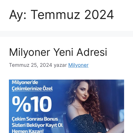
Ay:
Temmuz 2024
Milyoner Yeni Adresi
Temmuz 25, 2024
yazar
Milyoner