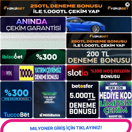
×
MILYONER GİRİŞ İÇİN TIKLAYINIZ!