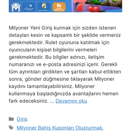
Milyoner Yeni Giriş kurmak için sizden istenen
detayları kesin ve kapsamlı bir şekilde vermeniz
gerekmektedir. Rulet oyununa katılmak için
oyuncuların kişisel bilgilerini vermeleri
gerekmektedir. Bu bilgiler adınızı, iletişim
numaranızı ve e-posta adresinizi içerir. Gerekli
tüm ayrıntıları girdikten ve şartları kabul ettikten
sonra, gönder düğmesine tıklayarak Milyoner
kaydını tamamlayabilirsiniz. Milyoner
kullanmaya başladığınızda avantajlarını hemen
fark edeceksiniz. …
Devamını oku
Kategoriler
Giriş
Etiketler
Milyoner Bahis Kuponları Oluşturmak
,