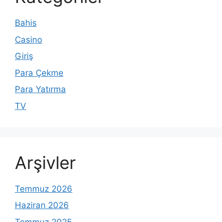
Bahis
Casino
Giriş
Para Çekme
Para Yatırma
TV
Arşivler
Temmuz 2026
Haziran 2026
Temmuz 2025