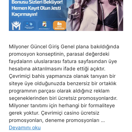
Milyoner Güncel Giriş Genel plana bakıldığında
promosyon konseptinin, parasal değerdeki
faydaların uluslararası fatura sayfasından üye
hesabına aktarılmasını ifade ettiği açıktır.
Çevrimiçi bahis yapmanıza olanak tanıyan bir
siteye üye olduğunuzda benzersiz bir ortaklık
programının parçası olarak aldığınız reklam
seçeneklerinden biri ücretsiz promosyonlardır.
Milyoner tanıtımı için herhangi bir formaliteye
gerek yoktur. Çevrimiçi casino ücretsiz
promosyonları, deneme promosyonları …
Devamını oku