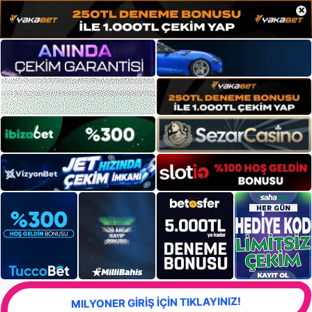
×
MILYONER GİRİŞ İÇİN TIKLAYINIZ!