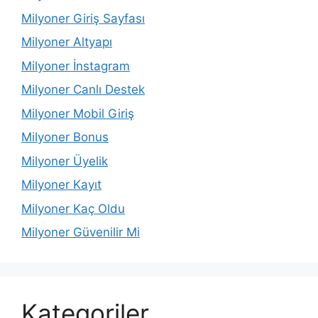
Milyoner Giriş Sayfası
Milyoner Altyapı
Milyoner İnstagram
Milyoner Canlı Destek
Milyoner Mobil Giriş
Milyoner Bonus
Milyoner Üyelik
Milyoner Kayıt
Milyoner Kaç Oldu
Milyoner Güvenilir Mi
Kategoriler