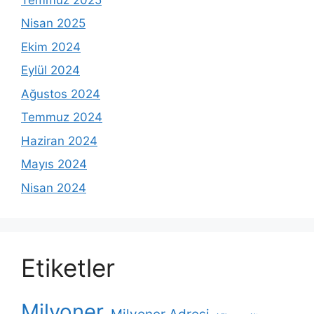
Nisan 2025
Ekim 2024
Eylül 2024
Ağustos 2024
Temmuz 2024
Haziran 2024
Mayıs 2024
Nisan 2024
Etiketler
Milyoner